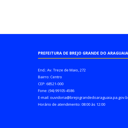
PREFEITURA DE BREJO GRANDE DO ARAGUAI
End.: Av. Treze de Maio, 272
Bairro: Centro
CEP: 68521-000
Fone: (94) 99105-4586
E-mail: ouvidoria@brejograndedoaraguaia.pa.gov.b
Horário de atendimento: 08:00 às 12:00