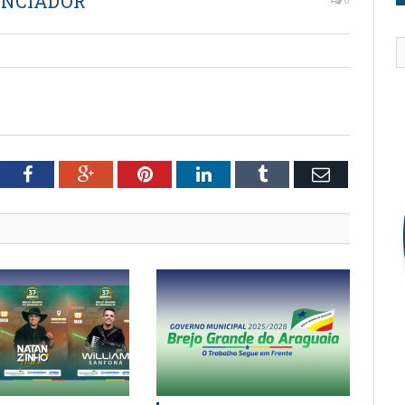
ENCIADOR
tter
Facebook
Google+
Pinterest
LinkedIn
Tumblr
Email