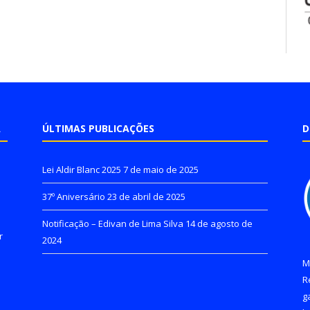
A
ÚLTIMAS PUBLICAÇÕES
D
Lei Aldir Blanc 2025
7 de maio de 2025
37º Aniversário
23 de abril de 2025
Notificação – Edivan de Lima Silva
14 de agosto de
r
2024
M
R
g