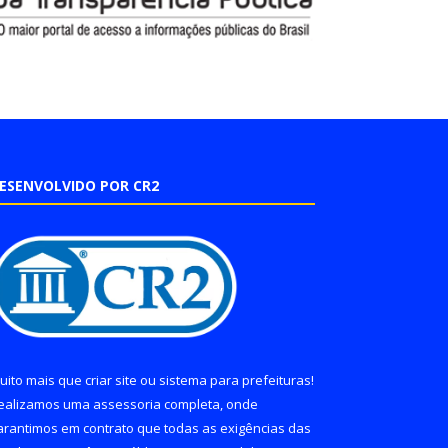
ESENVOLVIDO POR CR2
uito mais que
criar site
ou
sistema para prefeituras
!
ealizamos uma
assessoria
completa, onde
arantimos em contrato que todas as exigências das