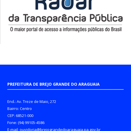
PREFEITURA DE BREJO GRANDE DO ARAGUAIA
End.: Av. Treze de Maio, 272
Bairro: Centro
CEP: 68521-000
Fone: (94) 99105-4586
E-mail: ouvidoria@brejograndedoaraguaia.pa.gov.br