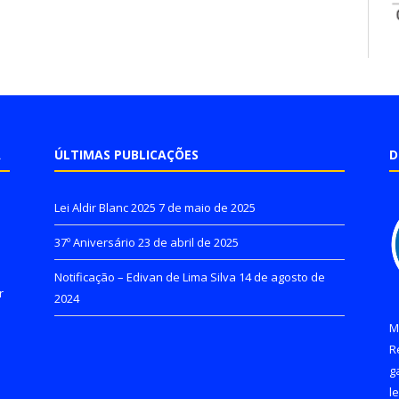
A
ÚLTIMAS PUBLICAÇÕES
D
Lei Aldir Blanc 2025
7 de maio de 2025
37º Aniversário
23 de abril de 2025
Notificação – Edivan de Lima Silva
14 de agosto de
r
2024
M
R
g
l