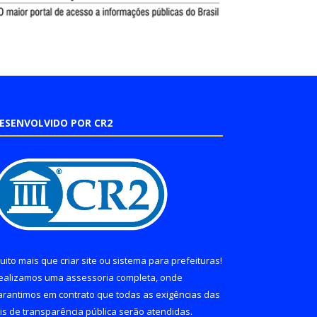
ESENVOLVIDO POR CR2
uito mais que
criar site
ou
sistema para prefeituras
!
ealizamos uma
assessoria
completa, onde
arantimos em contrato que todas as exigências das
eis de transparência pública
serão atendidas.