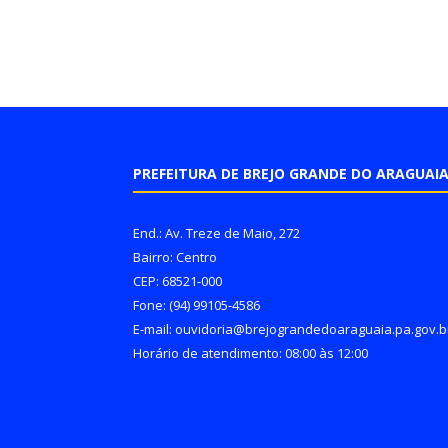
PREFEITURA DE BREJO GRANDE DO ARAGUAI
End.: Av. Treze de Maio, 272
Bairro: Centro
CEP: 68521-000
Fone: (94) 99105-4586
E-mail: ouvidoria@brejograndedoaraguaia.pa.gov.b
Horário de atendimento: 08:00 às 12:00