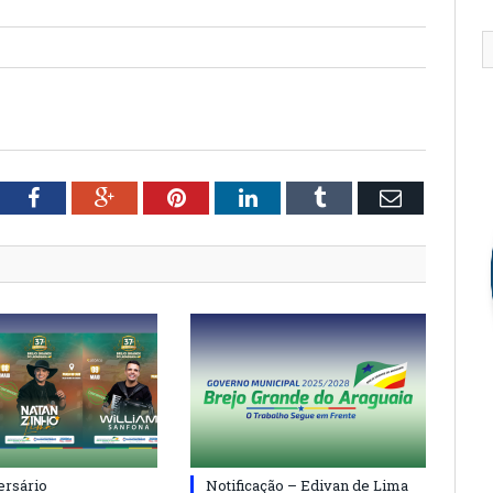
tter
Facebook
Google+
Pinterest
LinkedIn
Tumblr
Email
ersário
Notificação – Edivan de Lima