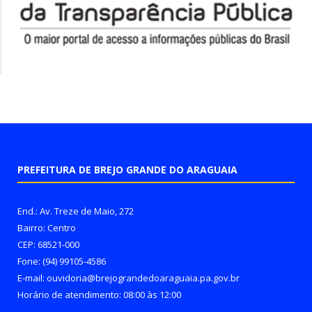
PREFEITURA DE BREJO GRANDE DO ARAGUAIA
End.: Av. Treze de Maio, 272
Bairro: Centro
CEP: 68521-000
Fone: (94) 99105-4586
E-mail: ouvidoria@brejograndedoaraguaia.pa.gov.br
Horário de atendimento: 08:00 às 12:00