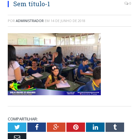
Sem título-1
0
POR
ADMINISTRADOR
EM
14 DE JUNHO DE 2018
COMPARTILHAR:
Twitter
Facebook
Google+
Pinterest
LinkedIn
Tumblr
Email