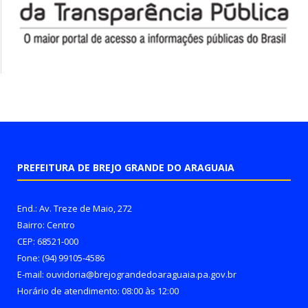
PREFEITURA DE BREJO GRANDE DO ARAGUAIA
End.: Av. Treze de Maio, 272
Bairro: Centro
CEP: 68521-000
Fone: (94) 99105-4586
E-mail: ouvidoria@brejograndedoaraguaia.pa.gov.br
Horário de atendimento: 08:00 às 12:00