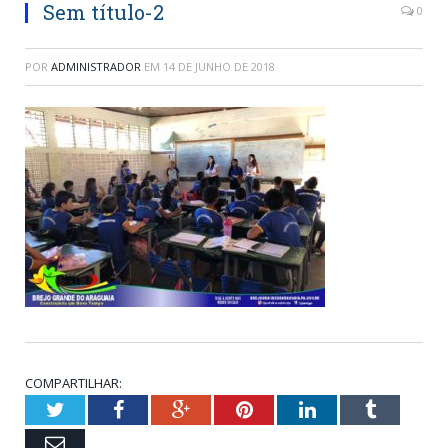
Sem título-2
0
POR
ADMINISTRADOR
EM
14 DE JUNHO DE 2018
COMPARTILHAR:
Twitter
Facebook
Google+
Pinterest
LinkedIn
Tumblr
Email