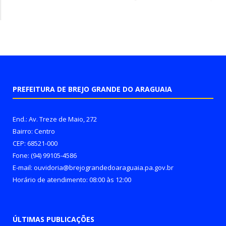
PREFEITURA DE BREJO GRANDE DO ARAGUAIA
End.: Av. Treze de Maio, 272
Bairro: Centro
CEP: 68521-000
Fone: (94) 99105-4586
E-mail: ouvidoria@brejograndedoaraguaia.pa.gov.br
Horário de atendimento: 08:00 às 12:00
ÚLTIMAS PUBLICAÇÕES