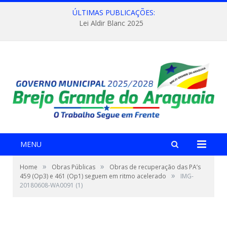
ÚLTIMAS PUBLICAÇÕES:
Lei Aldir Blanc 2025
MENU
»
»
Home
Obras Públicas
Obras de recuperação das PA’s
»
459 (Op3) e 461 (Op1) seguem em ritmo acelerado
IMG-
20180608-WA0091 (1)