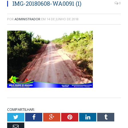
IMG-20180608-WA0091 (1)
0
POR
ADMINISTRADOR
EM
14 DE JUNHO DE 2018
COMPARTILHAR:
Twitter
Facebook
Google+
Pinterest
LinkedIn
Tumblr
Email