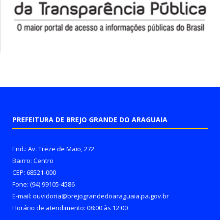
PREFEITURA DE BREJO GRANDE DO ARAGUAIA
End.: Av. Treze de Maio, 272
Bairro: Centro
CEP: 68521-000
Fone: (94) 99105-4586
E-mail: ouvidoria@brejograndedoaraguaia.pa.gov.br
Horário de atendimento: 08:00 às 12:00