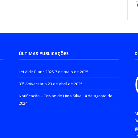
A
ÚLTIMAS PUBLICAÇÕES
D
Lei Aldir Blanc 2025
7 de maio de 2025
37º Aniversário
23 de abril de 2025
Notificação – Edivan de Lima Silva
14 de agosto de
r
2024
M
R
g
l