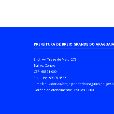
PREFEITURA DE BREJO GRANDE DO ARAGUAI
End.: Av. Treze de Maio, 272
Bairro: Centro
CEP: 68521-000
Fone: (94) 99105-4586
E-mail: ouvidoria@brejograndedoaraguaia.pa.gov.b
Horário de atendimento: 08:00 às 12:00