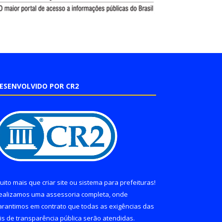
ESENVOLVIDO POR CR2
uito mais que
criar site
ou
sistema para prefeituras
!
ealizamos uma
assessoria
completa, onde
arantimos em contrato que todas as exigências das
eis de transparência pública
serão atendidas.