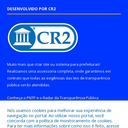
DESENVOLVIDO POR CR2
Muito mais que
criar site
ou
sistema para prefeituras
!
Realizamos uma
assessoria
completa, onde garantimos em
contrato que todas as exigências das
leis de transparência
pública
serão atendidas.
Conheça o
PNTP
e o
Radar da Transparência Pública
Nós usamos cookies para melhorar sua experiência de
navegação no portal. Ao utilizar nosso portal, você
concorda com a política de monitoramento de cookies.
Para ter mais informações sobre como isso é feito, acesse
Todos os direitos reservados a Prefeitura de Brejo Grande do