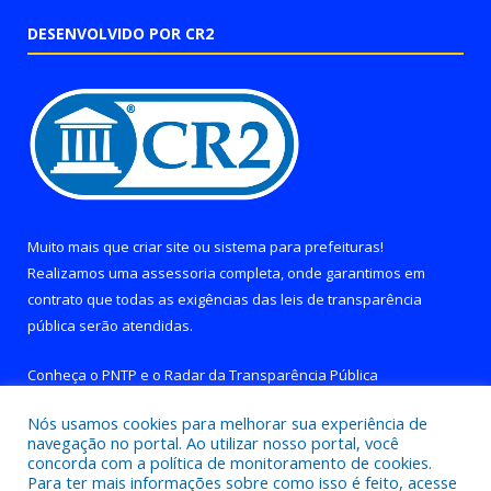
DESENVOLVIDO POR CR2
Muito mais que
criar site
ou
sistema para prefeituras
!
Realizamos uma
assessoria
completa, onde garantimos em
contrato que todas as exigências das
leis de transparência
pública
serão atendidas.
Conheça o
PNTP
e o
Radar da Transparência Pública
Nós usamos cookies para melhorar sua experiência de
navegação no portal. Ao utilizar nosso portal, você
concorda com a política de monitoramento de cookies.
Para ter mais informações sobre como isso é feito, acesse
Todos os direitos reservados a Prefeitura de Brejo Grande do