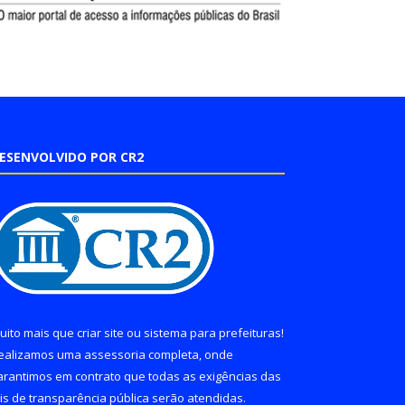
ESENVOLVIDO POR CR2
uito mais que
criar site
ou
sistema para prefeituras
!
ealizamos uma
assessoria
completa, onde
arantimos em contrato que todas as exigências das
eis de transparência pública
serão atendidas.