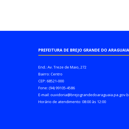
PREFEITURA DE BREJO GRANDE DO ARAGUAI
End.: Av. Treze de Maio, 272
Bairro: Centro
CEP: 68521-000
Fone: (94) 99105-4586
E-mail: ouvidoria@brejograndedoaraguaia.pa.gov.b
Horário de atendimento: 08:00 às 12:00