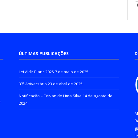
A
ÚLTIMAS PUBLICAÇÕES
D
Lei Aldir Blanc 2025
7 de maio de 2025
37º Aniversário
23 de abril de 2025
Notificação – Edivan de Lima Silva
14 de agosto de
r
2024
M
R
g
l