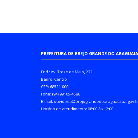
PREFEITURA DE BREJO GRANDE DO ARAGUAI
End.: Av. Treze de Maio, 272
Bairro: Centro
CEP: 68521-000
Fone: (94) 99105-4586
E-mail: ouvidoria@brejograndedoaraguaia.pa.gov.b
Horário de atendimento: 08:00 às 12:00