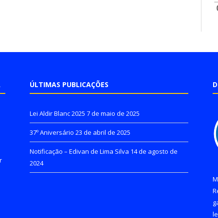
A
ÚLTIMAS PUBLICAÇÕES
D
Lei Aldir Blanc 2025
7 de maio de 2025
37º Aniversário
23 de abril de 2025
Notificação – Edivan de Lima Silva
14 de agosto de
r
2024
M
R
g
l