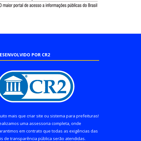
ESENVOLVIDO POR CR2
uito mais que
criar site
ou
sistema para prefeituras
!
ealizamos uma
assessoria
completa, onde
arantimos em contrato que todas as exigências das
eis de transparência pública
serão atendidas.