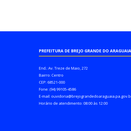
PREFEITURA DE BREJO GRANDE DO ARAGUAI
End.: Av. Treze de Maio, 272
Bairro: Centro
CEP: 68521-000
Fone: (94) 99105-4586
E-mail: ouvidoria@brejograndedoaraguaia.pa.gov.b
Horário de atendimento: 08:00 às 12:00