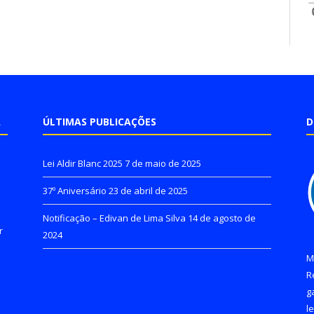
A
ÚLTIMAS PUBLICAÇÕES
D
Lei Aldir Blanc 2025
7 de maio de 2025
37º Aniversário
23 de abril de 2025
Notificação – Edivan de Lima Silva
14 de agosto de
r
2024
M
R
g
l