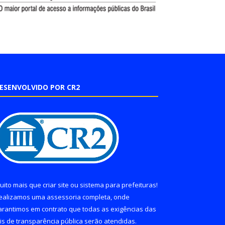
ESENVOLVIDO POR CR2
uito mais que
criar site
ou
sistema para prefeituras
!
ealizamos uma
assessoria
completa, onde
arantimos em contrato que todas as exigências das
eis de transparência pública
serão atendidas.