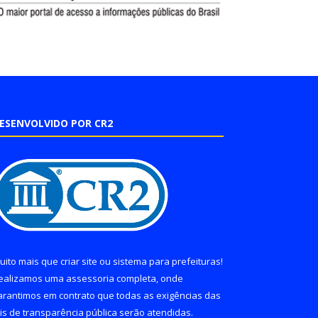
ESENVOLVIDO POR CR2
uito mais que
criar site
ou
sistema para prefeituras
!
ealizamos uma
assessoria
completa, onde
arantimos em contrato que todas as exigências das
eis de transparência pública
serão atendidas.