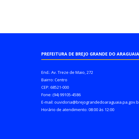
PREFEITURA DE BREJO GRANDE DO ARAGUAI
End.: Av. Treze de Maio, 272
Bairro: Centro
CEP: 68521-000
Fone: (94) 99105-4586
E-mail: ouvidoria@brejograndedoaraguaia.pa.gov.b
Horário de atendimento: 08:00 às 12:00