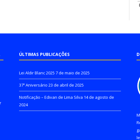
A
ÚLTIMAS PUBLICAÇÕES
D
Lei Aldir Blanc 2025
7 de maio de 2025
37º Aniversário
23 de abril de 2025
Notificação – Edivan de Lima Silva
14 de agosto de
r
2024
M
R
g
l