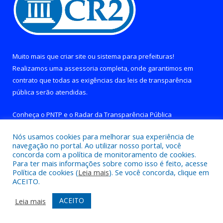
Muito mais que
criar site
ou
sistema para prefeituras
!
Realizamos uma
assessoria
completa, onde garantimos em
contrato que todas as exigências das
leis de transparência
pública
serão atendidas.
Conheça o
PNTP
e o
Radar da Transparência Pública
Nós usamos cookies para melhorar sua experiência de
navegação no portal. Ao utilizar nosso portal, você
concorda com a política de monitoramento de cookies.
Para ter mais informações sobre como isso é feito, acesse
Todos os direitos reservados a Prefeitura de Brejo Grande do
Política de cookies (
Leia mais
). Se você concorda, clique em
Araguaia.
ACEITO.
Mapa do Site
Acessar Área Administrativa
ACEITO
Leia mais
Acessar Webmail