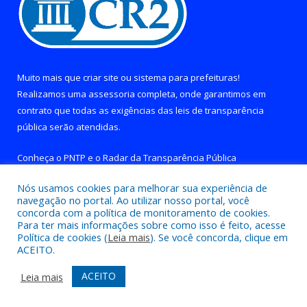
Muito mais que
criar site
ou
sistema para prefeituras
!
Realizamos uma
assessoria
completa, onde garantimos em
contrato que todas as exigências das
leis de transparência
pública
serão atendidas.
Conheça o
PNTP
e o
Radar da Transparência Pública
Nós usamos cookies para melhorar sua experiência de
navegação no portal. Ao utilizar nosso portal, você
concorda com a política de monitoramento de cookies.
Para ter mais informações sobre como isso é feito, acesse
Todos os direitos reservados a Prefeitura de Brejo Grande do
Política de cookies (
Leia mais
). Se você concorda, clique em
Araguaia.
ACEITO.
Mapa do Site
Acessar Área Administrativa
ACEITO
Leia mais
Acessar Webmail