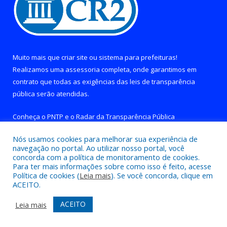
Muito mais que
criar site
ou
sistema para prefeituras
!
Realizamos uma
assessoria
completa, onde garantimos em
contrato que todas as exigências das
leis de transparência
pública
serão atendidas.
Conheça o
PNTP
e o
Radar da Transparência Pública
Nós usamos cookies para melhorar sua experiência de
navegação no portal. Ao utilizar nosso portal, você
concorda com a política de monitoramento de cookies.
Para ter mais informações sobre como isso é feito, acesse
Todos os direitos reservados a Prefeitura de Brejo Grande do
Política de cookies (
Leia mais
). Se você concorda, clique em
Araguaia.
ACEITO.
Mapa do Site
Acessar Área Administrativa
ACEITO
Leia mais
Acessar Webmail