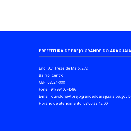
PREFEITURA DE BREJO GRANDE DO ARAGUAI
End.: Av. Treze de Maio, 272
Bairro: Centro
CEP: 68521-000
Fone: (94) 99105-4586
E-mail: ouvidoria@brejograndedoaraguaia.pa.gov.b
Horário de atendimento: 08:00 às 12:00