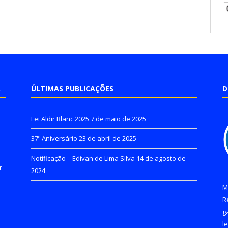
A
ÚLTIMAS PUBLICAÇÕES
D
Lei Aldir Blanc 2025
7 de maio de 2025
37º Aniversário
23 de abril de 2025
Notificação – Edivan de Lima Silva
14 de agosto de
r
2024
M
R
g
l