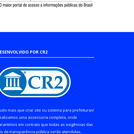
ESENVOLVIDO POR CR2
uito mais que
criar site
ou
sistema para prefeituras
!
ealizamos uma
assessoria
completa, onde
arantimos em contrato que todas as exigências das
eis de transparência pública
serão atendidas.