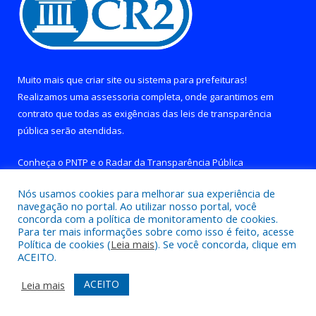
Muito mais que
criar site
ou
sistema para prefeituras
!
Realizamos uma
assessoria
completa, onde garantimos em
contrato que todas as exigências das
leis de transparência
pública
serão atendidas.
Conheça o
PNTP
e o
Radar da Transparência Pública
Nós usamos cookies para melhorar sua experiência de
navegação no portal. Ao utilizar nosso portal, você
concorda com a política de monitoramento de cookies.
Para ter mais informações sobre como isso é feito, acesse
Todos os direitos reservados a Prefeitura de Brejo Grande do
Política de cookies (
Leia mais
). Se você concorda, clique em
Araguaia.
ACEITO.
Mapa do Site
Acessar Área Administrativa
ACEITO
Leia mais
Acessar Webmail