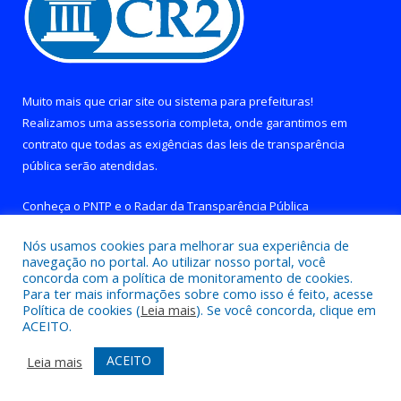
Muito mais que
criar site
ou
sistema para prefeituras
!
Realizamos uma
assessoria
completa, onde garantimos em
contrato que todas as exigências das
leis de transparência
pública
serão atendidas.
Conheça o
PNTP
e o
Radar da Transparência Pública
Nós usamos cookies para melhorar sua experiência de
navegação no portal. Ao utilizar nosso portal, você
concorda com a política de monitoramento de cookies.
Para ter mais informações sobre como isso é feito, acesse
Todos os direitos reservados a Prefeitura de Brejo Grande do
Política de cookies (
Leia mais
). Se você concorda, clique em
Araguaia.
ACEITO.
Mapa do Site
Acessar Área Administrativa
ACEITO
Leia mais
Acessar Webmail