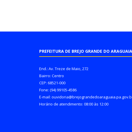
PREFEITURA DE BREJO GRANDE DO ARAGUAI
End.: Av. Treze de Maio, 272
Bairro: Centro
CEP: 68521-000
Fone: (94) 99105-4586
E-mail: ouvidoria@brejograndedoaraguaia.pa.gov.b
Horário de atendimento: 08:00 às 12:00