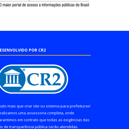
ESENVOLVIDO POR CR2
uito mais que
criar site
ou
sistema para prefeituras
!
ealizamos uma
assessoria
completa, onde
arantimos em contrato que todas as exigências das
eis de transparência pública
serão atendidas.