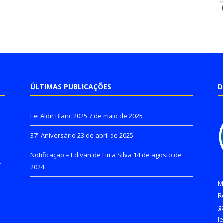
A
ÚLTIMAS PUBLICAÇÕES
D
Lei Aldir Blanc 2025
7 de maio de 2025
37º Aniversário
23 de abril de 2025
Notificação – Edivan de Lima Silva
14 de agosto de
r
2024
M
R
g
l