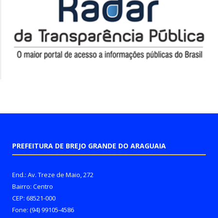
PREFEITURA DE BREJO GRANDE DO ARAGUAIA
End.: Av. Treze de Maio, 272
Bairro: Centro
CEP: 68521-000
Fone: (94) 99105-4586