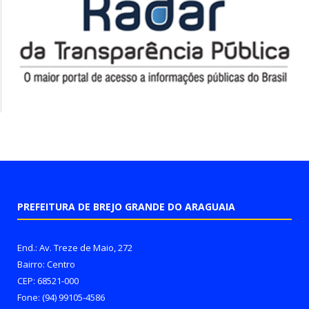
PREFEITURA DE BREJO GRANDE DO ARAGUAIA
End.: Av. Treze de Maio, 272
Bairro: Centro
CEP: 68521-000
Fone: (94) 99105-4586