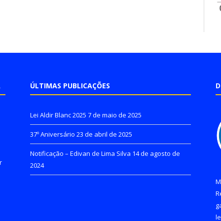
A
ÚLTIMAS PUBLICAÇÕES
D
Lei Aldir Blanc 2025
7 de maio de 2025
37º Aniversário
23 de abril de 2025
Notificação – Edivan de Lima Silva
14 de agosto de
r
2024
M
R
g
l