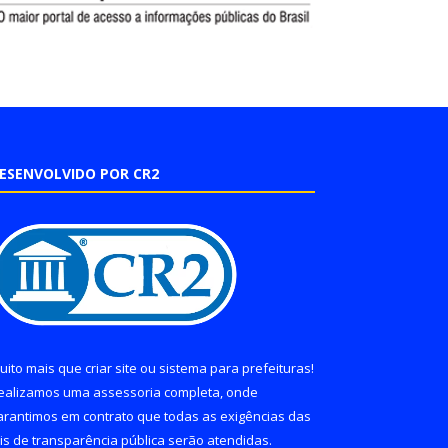
ESENVOLVIDO POR CR2
uito mais que
criar site
ou
sistema para prefeituras
!
ealizamos uma
assessoria
completa, onde
arantimos em contrato que todas as exigências das
eis de transparência pública
serão atendidas.