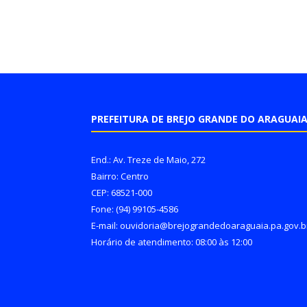
PREFEITURA DE BREJO GRANDE DO ARAGUAI
End.: Av. Treze de Maio, 272
Bairro: Centro
CEP: 68521-000
Fone: (94) 99105-4586
E-mail: ouvidoria@brejograndedoaraguaia.pa.gov.b
Horário de atendimento: 08:00 às 12:00