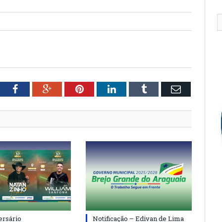
tter
Facebook
Google+
Pinterest
LinkedIn
Tumblr
Email
ersário
Notificação – Edivan de Lima