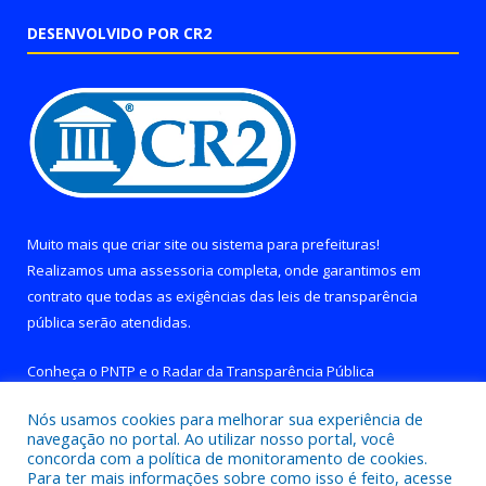
DESENVOLVIDO POR CR2
Muito mais que
criar site
ou
sistema para prefeituras
!
Realizamos uma
assessoria
completa, onde garantimos em
contrato que todas as exigências das
leis de transparência
pública
serão atendidas.
Conheça o
PNTP
e o
Radar da Transparência Pública
Nós usamos cookies para melhorar sua experiência de
navegação no portal. Ao utilizar nosso portal, você
concorda com a política de monitoramento de cookies.
Para ter mais informações sobre como isso é feito, acesse
Todos os direitos reservados a Prefeitura de Brejo Grande do