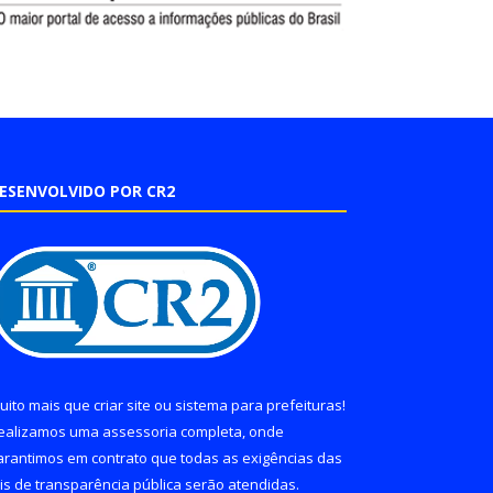
ESENVOLVIDO POR CR2
uito mais que
criar site
ou
sistema para prefeituras
!
ealizamos uma
assessoria
completa, onde
arantimos em contrato que todas as exigências das
eis de transparência pública
serão atendidas.