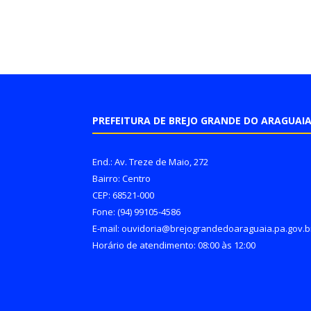
PREFEITURA DE BREJO GRANDE DO ARAGUAI
End.: Av. Treze de Maio, 272
Bairro: Centro
CEP: 68521-000
Fone: (94) 99105-4586
E-mail: ouvidoria@brejograndedoaraguaia.pa.gov.b
Horário de atendimento: 08:00 às 12:00