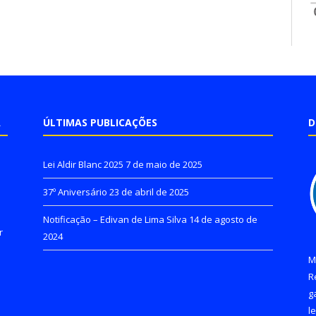
A
ÚLTIMAS PUBLICAÇÕES
D
Lei Aldir Blanc 2025
7 de maio de 2025
37º Aniversário
23 de abril de 2025
Notificação – Edivan de Lima Silva
14 de agosto de
r
2024
M
R
g
l