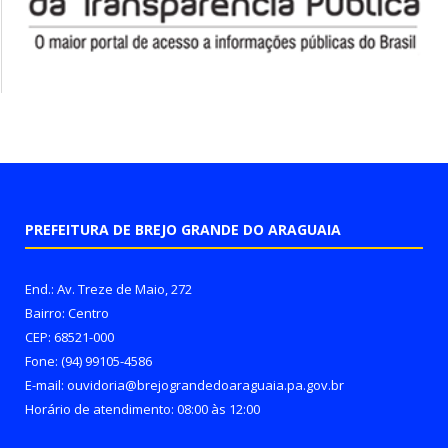
PREFEITURA DE BREJO GRANDE DO ARAGUAIA
End.: Av. Treze de Maio, 272
Bairro: Centro
CEP: 68521-000
Fone: (94) 99105-4586
E-mail: ouvidoria@brejograndedoaraguaia.pa.gov.br
Horário de atendimento: 08:00 às 12:00