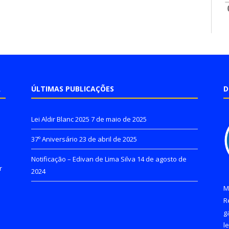
A
ÚLTIMAS PUBLICAÇÕES
D
Lei Aldir Blanc 2025
7 de maio de 2025
37º Aniversário
23 de abril de 2025
Notificação – Edivan de Lima Silva
14 de agosto de
r
2024
M
R
g
l