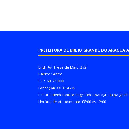
PREFEITURA DE BREJO GRANDE DO ARAGUAI
End.: Av. Treze de Maio, 272
Bairro: Centro
CEP: 68521-000
Fone: (94) 99105-4586
E-mail: ouvidoria@brejograndedoaraguaia.pa.gov.b
Horário de atendimento: 08:00 às 12:00