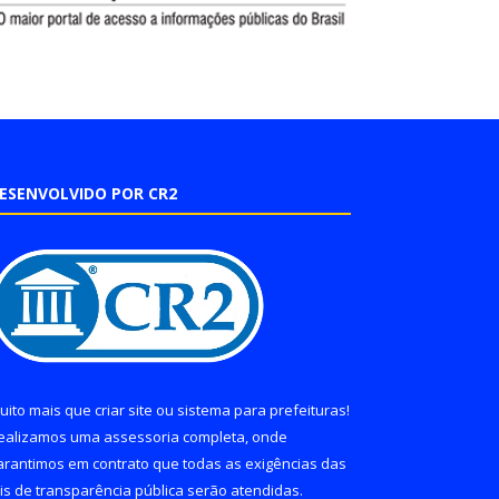
ESENVOLVIDO POR CR2
uito mais que
criar site
ou
sistema para prefeituras
!
ealizamos uma
assessoria
completa, onde
arantimos em contrato que todas as exigências das
eis de transparência pública
serão atendidas.