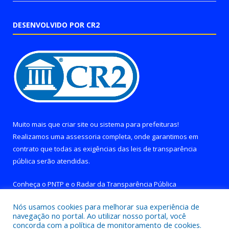
DESENVOLVIDO POR CR2
Muito mais que
criar site
ou
sistema para prefeituras
!
Realizamos uma
assessoria
completa, onde garantimos em
contrato que todas as exigências das
leis de transparência
pública
serão atendidas.
Conheça o
PNTP
e o
Radar da Transparência Pública
Nós usamos cookies para melhorar sua experiência de
navegação no portal. Ao utilizar nosso portal, você
concorda com a política de monitoramento de cookies.