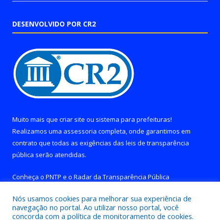
DESENVOLVIDO POR CR2
Muito mais que
criar site
ou
sistema para prefeituras
!
Realizamos uma
assessoria
completa, onde garantimos em
contrato que todas as exigências das
leis de transparência
pública
serão atendidas.
Conheça o
PNTP
e o
Radar da Transparência Pública
Nós usamos cookies para melhorar sua experiência de
navegação no portal. Ao utilizar nosso portal, você
concorda com a política de monitoramento de cookies.