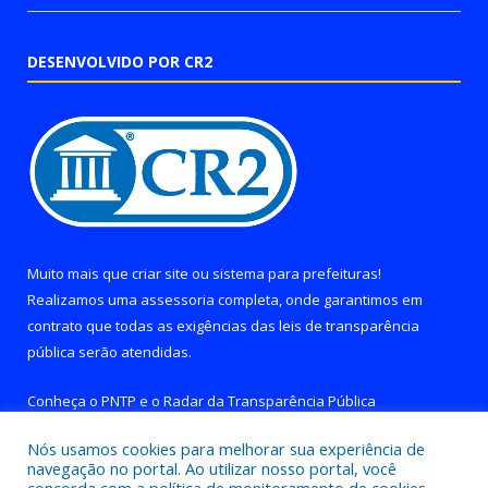
DESENVOLVIDO POR CR2
Muito mais que
criar site
ou
sistema para prefeituras
!
Realizamos uma
assessoria
completa, onde garantimos em
contrato que todas as exigências das
leis de transparência
pública
serão atendidas.
Conheça o
PNTP
e o
Radar da Transparência Pública
Nós usamos cookies para melhorar sua experiência de
navegação no portal. Ao utilizar nosso portal, você