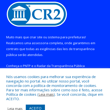
Muito mais que
criar site
ou
sistema para prefeituras
!
Realizamos uma
assessoria
completa, onde garantimos em
contrato que todas as exigências das
leis de transparência
pública
serão atendidas.
Conheça o
PNTP
e o
Radar da Transparência Pública
Nós usamos cookies para melhorar sua experiência de
navegação no portal. Ao utilizar nosso portal, você
concorda com a política de monitoramento de cookies.
Para ter mais informações sobre como isso é feito, acesse
Todos os direitos reservados a Prefeitura de Brejo Grande do
Política de cookies (
Leia mais
). Se você concorda, clique em
Araguaia.
ACEITO.
Mapa do Site
Acessar Área Administrativa
ACEITO
Leia mais