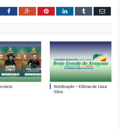
tter
Facebook
Google+
Pinterest
LinkedIn
Tumblr
Email
ersário
Notificação – Edivan de Lima
Silva