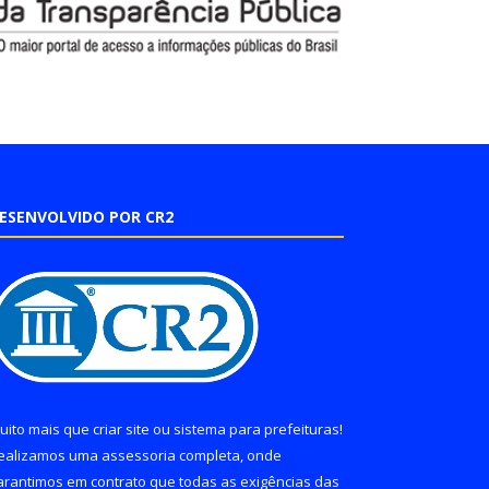
ESENVOLVIDO POR CR2
uito mais que
criar site
ou
sistema para prefeituras
!
ealizamos uma
assessoria
completa, onde
arantimos em contrato que todas as exigências das