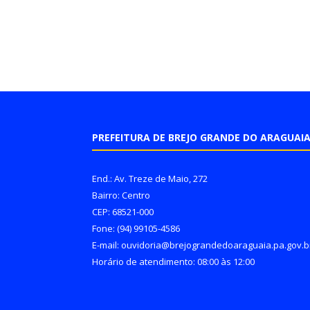
PREFEITURA DE BREJO GRANDE DO ARAGUAI
End.: Av. Treze de Maio, 272
Bairro: Centro
CEP: 68521-000
Fone: (94) 99105-4586
E-mail: ouvidoria@brejograndedoaraguaia.pa.gov.b
Horário de atendimento: 08:00 às 12:00