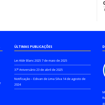
A
ÚLTIMAS PUBLICAÇÕES
D
Lei Aldir Blanc 2025
7 de maio de 2025
37º Aniversário
23 de abril de 2025
Notificação – Edivan de Lima Silva
14 de agosto de
r
2024
M
R
g