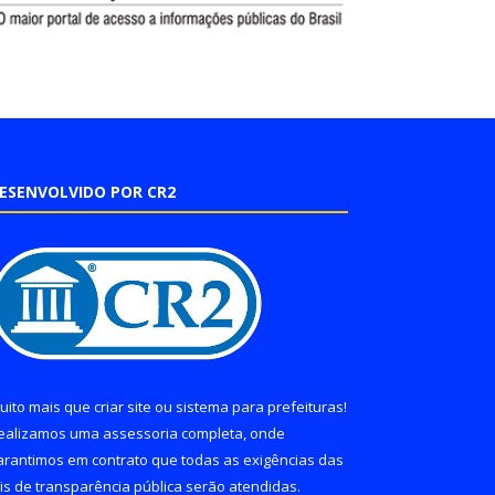
ESENVOLVIDO POR CR2
uito mais que
criar site
ou
sistema para prefeituras
!
ealizamos uma
assessoria
completa, onde
arantimos em contrato que todas as exigências das
eis de transparência pública
serão atendidas.