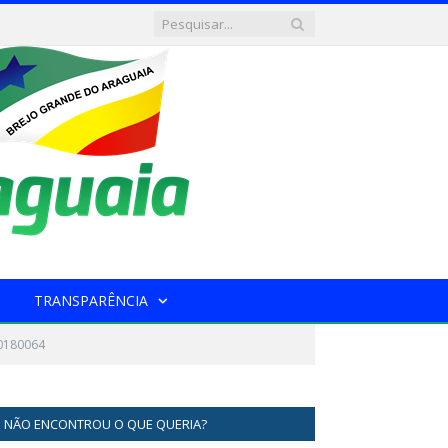
TRANSPARÊNCIA
0180064
NÃO ENCONTROU O QUE QUERIA?