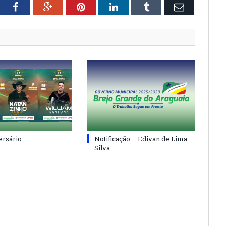
tter
Facebook
Google+
Pinterest
LinkedIn
Tumblr
Email
ersário
Notificação – Edivan de Lima
Silva