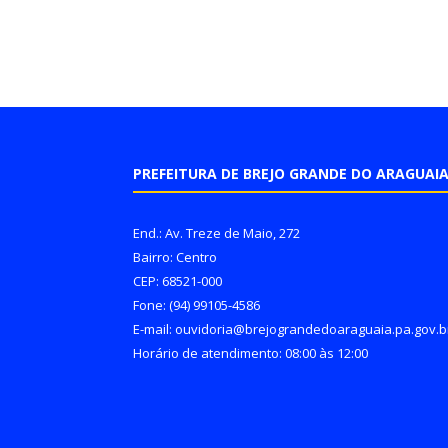
PREFEITURA DE BREJO GRANDE DO ARAGUAI
End.: Av. Treze de Maio, 272
Bairro: Centro
CEP: 68521-000
Fone: (94) 99105-4586
E-mail: ouvidoria@brejograndedoaraguaia.pa.gov.b
Horário de atendimento: 08:00 às 12:00