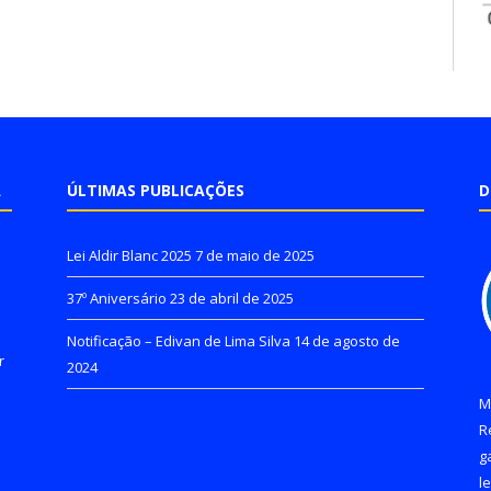
A
ÚLTIMAS PUBLICAÇÕES
D
Lei Aldir Blanc 2025
7 de maio de 2025
37º Aniversário
23 de abril de 2025
Notificação – Edivan de Lima Silva
14 de agosto de
r
2024
M
R
g
l