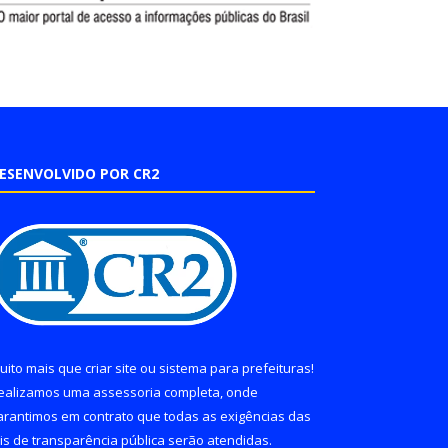
ESENVOLVIDO POR CR2
uito mais que
criar site
ou
sistema para prefeituras
!
ealizamos uma
assessoria
completa, onde
arantimos em contrato que todas as exigências das
eis de transparência pública
serão atendidas.