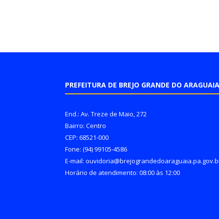
PREFEITURA DE BREJO GRANDE DO ARAGUAI
End.: Av. Treze de Maio, 272
Bairro: Centro
CEP: 68521-000
Fone: (94) 99105-4586
E-mail: ouvidoria@brejograndedoaraguaia.pa.gov.b
Horário de atendimento: 08:00 às 12:00