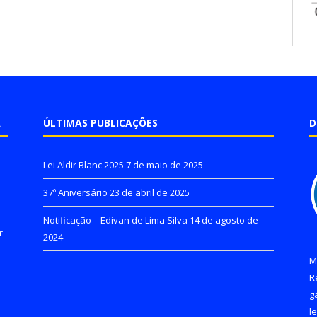
A
ÚLTIMAS PUBLICAÇÕES
D
Lei Aldir Blanc 2025
7 de maio de 2025
37º Aniversário
23 de abril de 2025
Notificação – Edivan de Lima Silva
14 de agosto de
r
2024
M
R
g
l