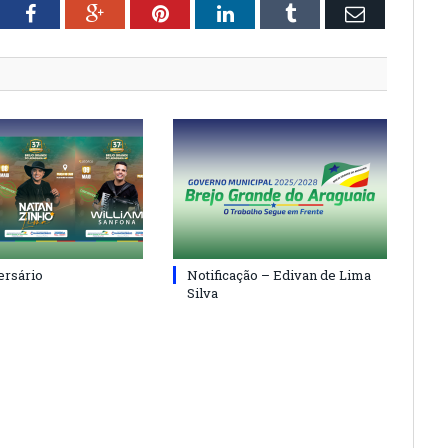
tter
Facebook
Google+
Pinterest
LinkedIn
Tumblr
Email
ersário
Notificação – Edivan de Lima
Silva