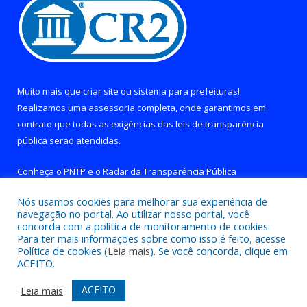
Muito mais que
criar site
ou
sistema para prefeituras
!
Realizamos uma
assessoria
completa, onde garantimos em
contrato que todas as exigências das
leis de transparência
pública
serão atendidas.
Conheça o
PNTP
e o
Radar da Transparência Pública
Nós usamos cookies para melhorar sua experiência de
navegação no portal. Ao utilizar nosso portal, você
concorda com a política de monitoramento de cookies.
Para ter mais informações sobre como isso é feito, acesse
Todos os direitos reservados a Prefeitura de Brejo Grande do
Política de cookies (
Leia mais
). Se você concorda, clique em
Araguaia.
ACEITO.
Mapa do Site
Acessar Área Administrativa
ACEITO
Leia mais
Acessar Webmail