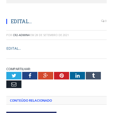
EDITAL…
0
POR
CR2-ADMIN4
EM
28 DE SETEMBRO DE 2021
EDITAL...
COMPARTILHAR:
Twitter
Facebook
Google+
Pinterest
LinkedIn
Tumblr
Email
CONTEÚDO RELACIONADO