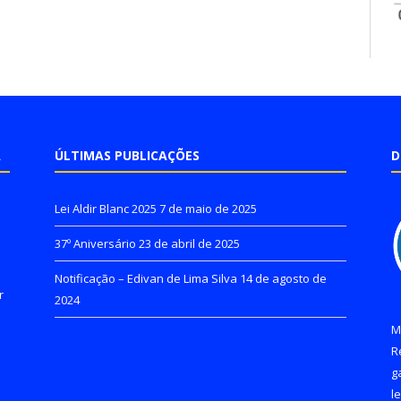
A
ÚLTIMAS PUBLICAÇÕES
D
Lei Aldir Blanc 2025
7 de maio de 2025
37º Aniversário
23 de abril de 2025
Notificação – Edivan de Lima Silva
14 de agosto de
r
2024
M
R
g
l