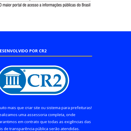
ESENVOLVIDO POR CR2
uito mais que
criar site
ou
sistema para prefeituras
!
ealizamos uma
assessoria
completa, onde
arantimos em contrato que todas as exigências das
eis de transparência pública
serão atendidas.