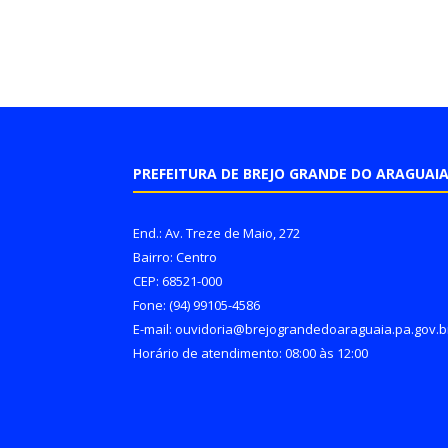
PREFEITURA DE BREJO GRANDE DO ARAGUAI
End.: Av. Treze de Maio, 272
Bairro: Centro
CEP: 68521-000
Fone: (94) 99105-4586
E-mail: ouvidoria@brejograndedoaraguaia.pa.gov.b
Horário de atendimento: 08:00 às 12:00