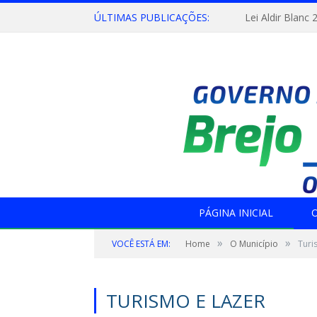
ÚLTIMAS PUBLICAÇÕES:
Lei Aldir Blanc 
PÁGINA INICIAL
O
»
»
VOCÊ ESTÁ EM:
Home
O Município
Turi
TURISMO E LAZER