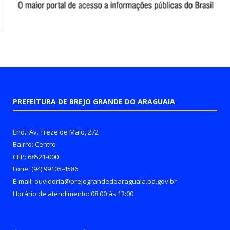
PREFEITURA DE BREJO GRANDE DO ARAGUAIA
End.: Av. Treze de Maio, 272
Bairro: Centro
CEP: 68521-000
Fone: (94) 99105-4586
E-mail: ouvidoria@brejograndedoaraguaia.pa.gov.br
Horário de atendimento: 08:00 às 12:00