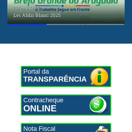
confirmada para o aniversário de Brejo
23 DE ABRIL DE 2025
Lei Aldir Blanc 2025
37º Aniversário
Grande do Araguaia
Portal da
TRANSPARÊNCIA
Contracheque
ONLINE
Nota Fiscal