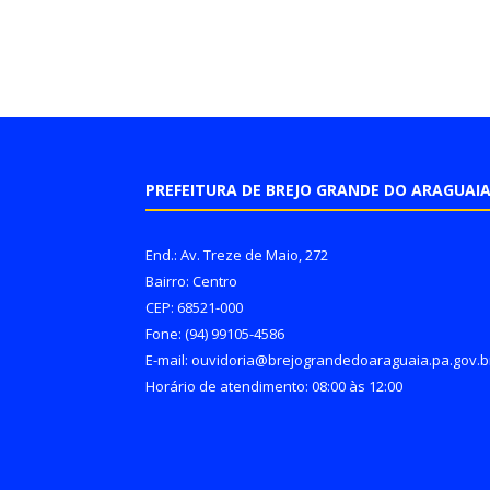
PREFEITURA DE BREJO GRANDE DO ARAGUAI
End.: Av. Treze de Maio, 272
Bairro: Centro
CEP: 68521-000
Fone: (94) 99105-4586
E-mail: ouvidoria@brejograndedoaraguaia.pa.gov.b
Horário de atendimento: 08:00 às 12:00