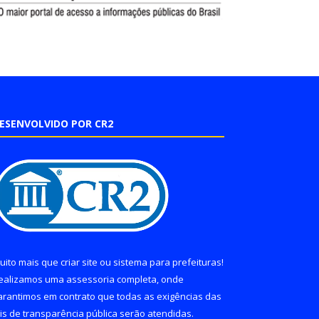
ESENVOLVIDO POR CR2
uito mais que
criar site
ou
sistema para prefeituras
!
ealizamos uma
assessoria
completa, onde
arantimos em contrato que todas as exigências das
eis de transparência pública
serão atendidas.