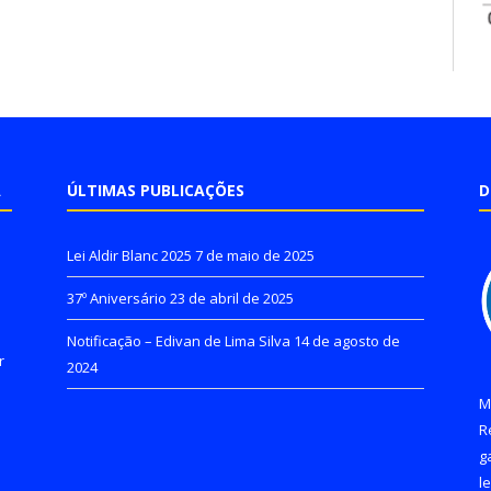
A
ÚLTIMAS PUBLICAÇÕES
D
Lei Aldir Blanc 2025
7 de maio de 2025
37º Aniversário
23 de abril de 2025
Notificação – Edivan de Lima Silva
14 de agosto de
r
2024
M
R
g
l