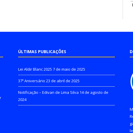
A
ÚLTIMAS PUBLICAÇÕES
D
Lei Aldir Blanc 2025
7 de maio de 2025
37º Aniversário
23 de abril de 2025
Notificação – Edivan de Lima Silva
14 de agosto de
r
2024
M
R
g
l