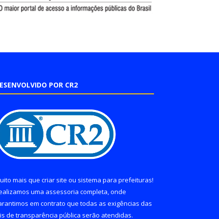
ESENVOLVIDO POR CR2
uito mais que
criar site
ou
sistema para prefeituras
!
ealizamos uma
assessoria
completa, onde
arantimos em contrato que todas as exigências das
eis de transparência pública
serão atendidas.