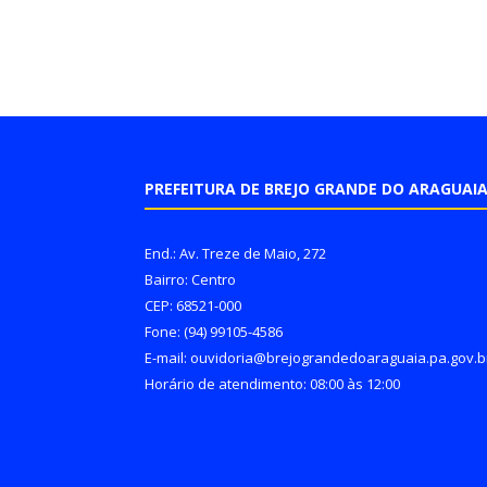
PREFEITURA DE BREJO GRANDE DO ARAGUAI
End.: Av. Treze de Maio, 272
Bairro: Centro
CEP: 68521-000
Fone: (94) 99105-4586
E-mail: ouvidoria@brejograndedoaraguaia.pa.gov.b
Horário de atendimento: 08:00 às 12:00