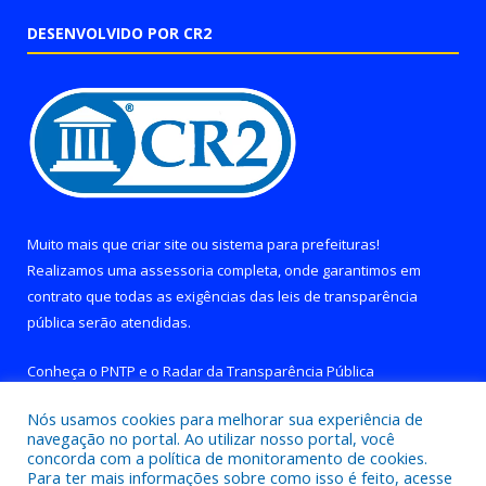
DESENVOLVIDO POR CR2
Muito mais que
criar site
ou
sistema para prefeituras
!
Realizamos uma
assessoria
completa, onde garantimos em
contrato que todas as exigências das
leis de transparência
pública
serão atendidas.
Conheça o
PNTP
e o
Radar da Transparência Pública
Nós usamos cookies para melhorar sua experiência de
navegação no portal. Ao utilizar nosso portal, você
concorda com a política de monitoramento de cookies.
Para ter mais informações sobre como isso é feito, acesse
Todos os direitos reservados a Prefeitura de Brejo Grande do