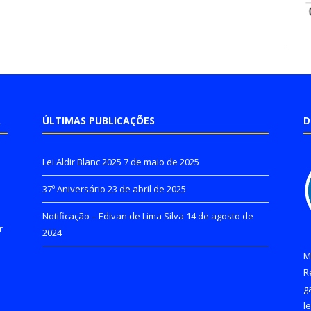
A
ÚLTIMAS PUBLICAÇÕES
D
Lei Aldir Blanc 2025
7 de maio de 2025
37º Aniversário
23 de abril de 2025
Notificação – Edivan de Lima Silva
14 de agosto de
r
2024
M
R
g
l