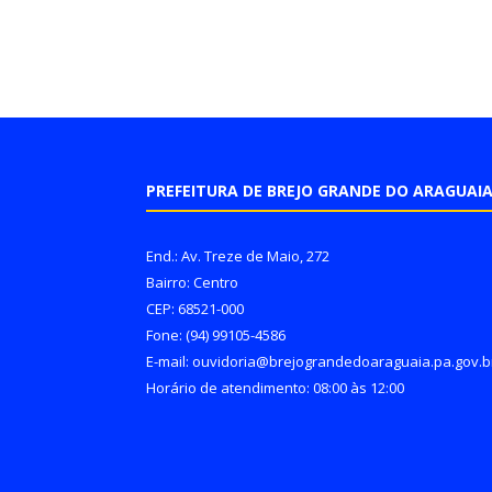
PREFEITURA DE BREJO GRANDE DO ARAGUAI
End.: Av. Treze de Maio, 272
Bairro: Centro
CEP: 68521-000
Fone: (94) 99105-4586
E-mail: ouvidoria@brejograndedoaraguaia.pa.gov.b
Horário de atendimento: 08:00 às 12:00