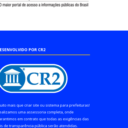
ESENVOLVIDO POR CR2
uito mais que
criar site
ou
sistema para prefeituras
!
ealizamos uma
assessoria
completa, onde
arantimos em contrato que todas as exigências das
eis de transparência pública
serão atendidas.