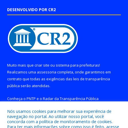
DESENVOLVIDO POR CR2
Muito mais que
criar site
ou
sistema para prefeituras
!
Realizamos uma
assessoria
completa, onde garantimos em
contrato que todas as exigências das
leis de transparência
pública
serão atendidas.
Conheça o
PNTP
e o
Radar da Transparência Pública
Nós usamos cookies para melhorar sua experiência de
navegação no portal. Ao utilizar nosso portal, você
concorda com a política de monitoramento de cookies.
Para ter mais informações sobre como isso é feito, acesse