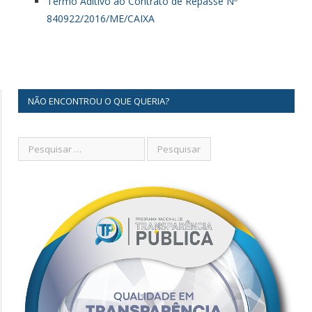
Termo Aditivo ao Contrato de Repasse Nº
840922/2016/ME/CAIXA
NÃO ENCONTROU O QUE QUERIA?