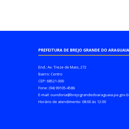
PREFEITURA DE BREJO GRANDE DO ARAGUAI
End.: Av. Treze de Maio, 272
Bairro: Centro
CEP: 68521-000
Fone: (94) 99105-4586
E-mail: ouvidoria@brejograndedoaraguaia.pa.gov.b
Horário de atendimento: 08:00 às 12:00