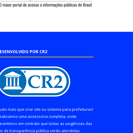
ESENVOLVIDO POR CR2
uito mais que
criar site
ou
sistema para prefeituras
!
ealizamos uma
assessoria
completa, onde
arantimos em contrato que todas as exigências das
eis de transparência pública
serão atendidas.