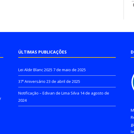
A
ÚLTIMAS PUBLICAÇÕES
D
Lei Aldir Blanc 2025
7 de maio de 2025
37º Aniversário
23 de abril de 2025
Notificação – Edivan de Lima Silva
14 de agosto de
r
2024
M
R
g
l