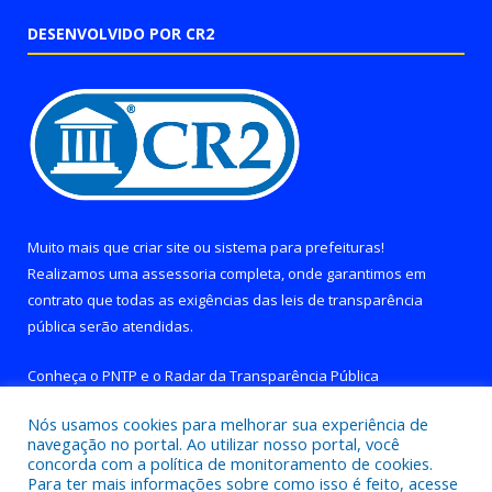
DESENVOLVIDO POR CR2
Muito mais que
criar site
ou
sistema para prefeituras
!
Realizamos uma
assessoria
completa, onde garantimos em
contrato que todas as exigências das
leis de transparência
pública
serão atendidas.
Conheça o
PNTP
e o
Radar da Transparência Pública
Nós usamos cookies para melhorar sua experiência de
navegação no portal. Ao utilizar nosso portal, você
concorda com a política de monitoramento de cookies.
Para ter mais informações sobre como isso é feito, acesse
Todos os direitos reservados a Prefeitura de Brejo Grande do