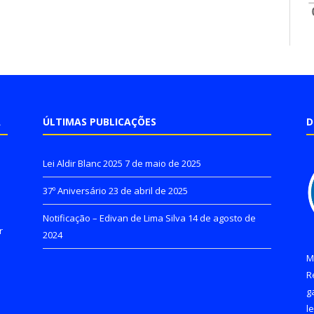
A
ÚLTIMAS PUBLICAÇÕES
D
Lei Aldir Blanc 2025
7 de maio de 2025
37º Aniversário
23 de abril de 2025
Notificação – Edivan de Lima Silva
14 de agosto de
r
2024
M
R
g
l