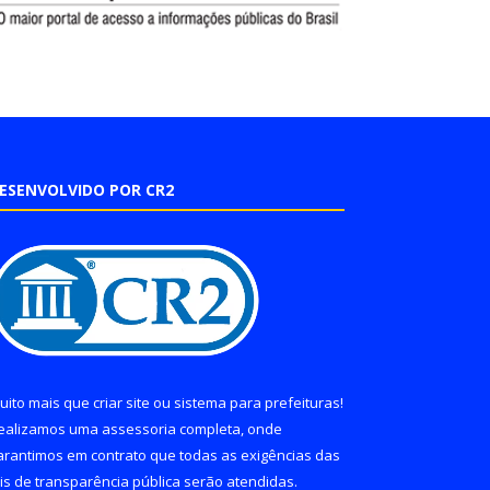
ESENVOLVIDO POR CR2
uito mais que
criar site
ou
sistema para prefeituras
!
ealizamos uma
assessoria
completa, onde
arantimos em contrato que todas as exigências das
eis de transparência pública
serão atendidas.