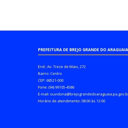
PREFEITURA DE BREJO GRANDE DO ARAGUAI
End.: Av. Treze de Maio, 272
Bairro: Centro
CEP: 68521-000
Fone: (94) 99105-4586
E-mail: ouvidoria@brejograndedoaraguaia.pa.gov.b
Horário de atendimento: 08:00 às 12:00