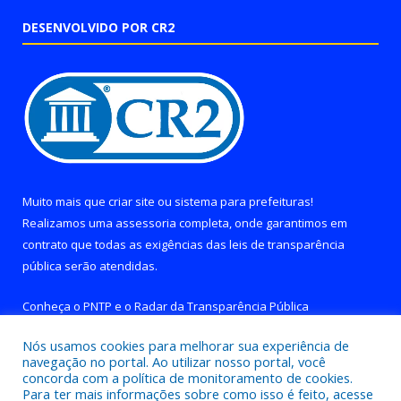
DESENVOLVIDO POR CR2
Muito mais que
criar site
ou
sistema para prefeituras
!
Realizamos uma
assessoria
completa, onde garantimos em
contrato que todas as exigências das
leis de transparência
pública
serão atendidas.
Conheça o
PNTP
e o
Radar da Transparência Pública
Nós usamos cookies para melhorar sua experiência de
navegação no portal. Ao utilizar nosso portal, você
concorda com a política de monitoramento de cookies.
Para ter mais informações sobre como isso é feito, acesse
Todos os direitos reservados a Prefeitura de Brejo Grande do