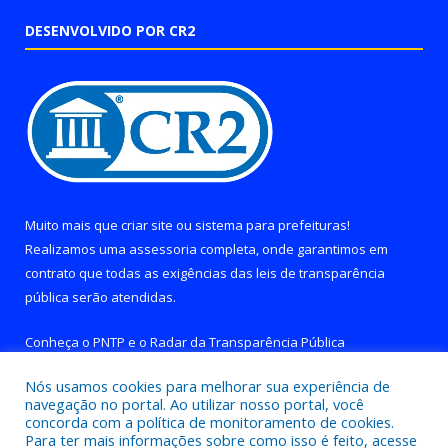
DESENVOLVIDO POR CR2
Muito mais que
criar site
ou
sistema para prefeituras
!
Realizamos uma
assessoria
completa, onde garantimos em
contrato que todas as exigências das
leis de transparência
pública
serão atendidas.
Conheça o
PNTP
e o
Radar da Transparência Pública
Nós usamos cookies para melhorar sua experiência de
navegação no portal. Ao utilizar nosso portal, você
concorda com a política de monitoramento de cookies.
Para ter mais informações sobre como isso é feito, acesse
Todos os direitos reservados a Prefeitura de Brejo Grande do