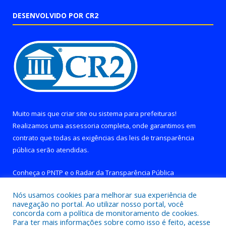
DESENVOLVIDO POR CR2
Muito mais que
criar site
ou
sistema para prefeituras
!
Realizamos uma
assessoria
completa, onde garantimos em
contrato que todas as exigências das
leis de transparência
pública
serão atendidas.
Conheça o
PNTP
e o
Radar da Transparência Pública
Nós usamos cookies para melhorar sua experiência de
navegação no portal. Ao utilizar nosso portal, você
concorda com a política de monitoramento de cookies.
Para ter mais informações sobre como isso é feito, acesse
Todos os direitos reservados a Prefeitura de Brejo Grande do